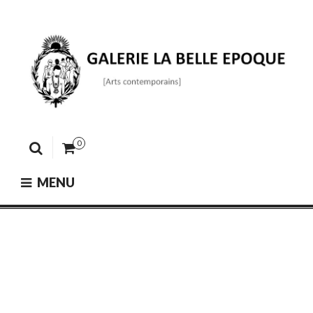
Skip
to
content
GALERIE LA BELLE ÉPOQUE
[Arts contemporains]
0
MENU