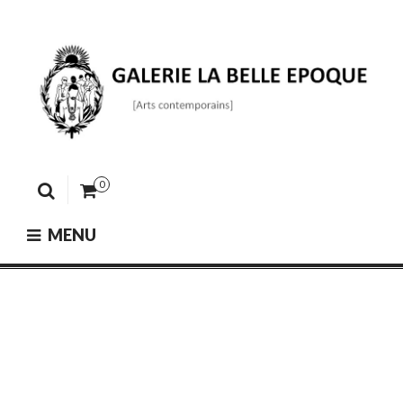
Skip
to
content
GALERIE LA BELLE ÉPOQUE
[Arts contemporains]
0
MENU