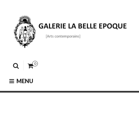
Skip
to
content
GALERIE LA BELLE ÉPOQUE
[Arts contemporains]
0
MENU