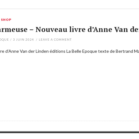
,
SHOP
armeuse – Nouveau livre d’Anne Van de
POQUE
/
3 JUIN 2024
/
LEAVE A COMMENT
re d’Anne Van der Linden éditions La Belle Epoque texte de Bertrand M