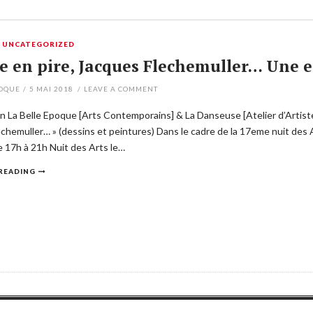
,
UNCATEGORIZED
e en pire, Jacques Flechemuller… Une 
POQUE
/
5 MAI 2018
/
LEAVE A COMMENT
on La Belle Epoque [Arts Contemporains] & La Danseuse [Atelier d’Artistes
chemuller… » (dessins et peintures) Dans le cadre de la 17eme nuit des A
 17h à 21h Nuit des Arts le…
READING