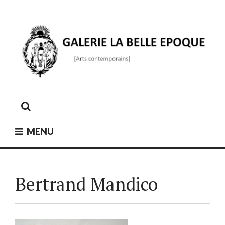
Skip
to
content
GALERIE LA BELLE ÉPOQUE
[Arts contemporains]
MENU
Bertrand Mandico