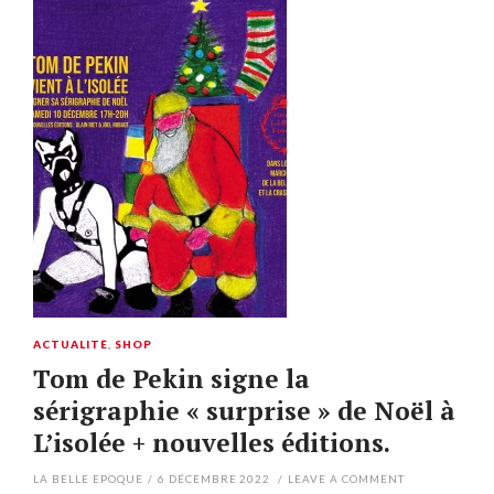
ACTUALITÉ
,
SHOP
Tom de Pekin signe la
sérigraphie « surprise » de Noël à
L’isolée + nouvelles éditions.
LA BELLE EPOQUE
/
6 DÉCEMBRE 2022
/
LEAVE A COMMENT