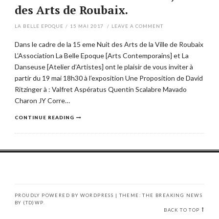
des Arts de Roubaix.
LA BELLE EPOQUE
/
15 MAI 2017
/
LEAVE A COMMENT
Dans le cadre de la 15 eme Nuit des Arts de la Ville de Roubaix
L’Association La Belle Epoque [Arts Contemporains] et La
Danseuse [Atelier d’Artistes] ont le plaisir de vous inviter à
partir du 19 mai 18h30 à l’exposition Une Proposition de David
Ritzinger à : Valfret Aspératus Quentin Scalabre Mavado
Charon JY Corre…
CONTINUE READING
PROUDLY POWERED BY WORDPRESS
|
THEME: THE BREAKING NEWS
BY
(TD)WP
.
BACK TO TOP