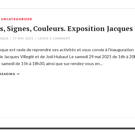
,
UNCATEGORIZED
s, Signes, Couleurs. Exposition Jacques
POQUE
/
17 MAI 2021
/
LEAVE A COMMENT
poque est ravie de reprendre ses activités et vous convie à l’inaugura
 Jacques Villeglé et de Joël Hubaut Le samedi 29 mai 2021 de 16h à 20h30
 samedi de 15h à 18h30, ainsi que sur rendez-vous en…
READING