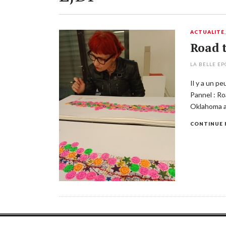
ACTUALITÉ
Road t
LA BELLE E
Il y a un p
Pannel : R
Oklahoma a
CONTINUE 