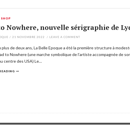
,
SHOP
o Nowhere, nouvelle sérigraphie de Lyd
POQUE
/
21 NOVEMBRE 2022
/
LEAVE A COMMENT
eu plus de deux ans, La Belle Epoque a été la première structure à modest
oad to Nowhere (une marche symbolique de l’artiste accompagnée de so
u centre des USA) Le…
READING