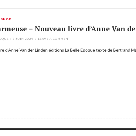
,
SHOP
armeuse – Nouveau livre d’Anne Van de
POQUE
/
3 JUIN 2024
/
LEAVE A COMMENT
re d’Anne Van der Linden éditions La Belle Epoque texte de Bertrand M