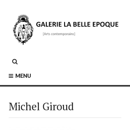
Skip
to
content
GALERIE LA BELLE ÉPOQUE
[Arts contemporains]
MENU
Michel Giroud