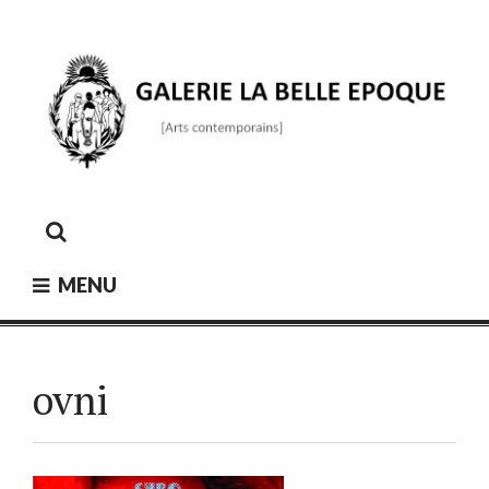
Skip
to
content
GALERIE LA BELLE ÉPOQUE
[Arts contemporains]
MENU
ovni