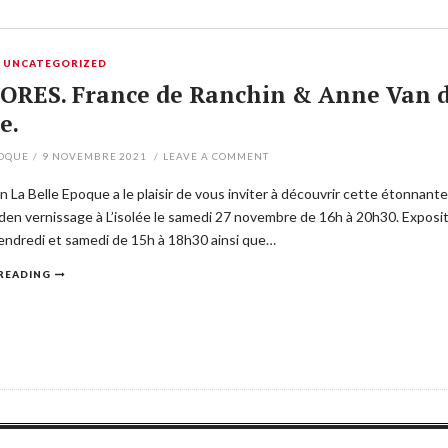
,
UNCATEGORIZED
RES. France de Ranchin & Anne Van d
e.
POQUE
/
9 NOVEMBRE 2021
/
LEAVE A COMMENT
on La Belle Epoque a le plaisir de vous inviter à découvrir cette éton
den vernissage à L’isolée le samedi 27 novembre de 16h à 20h30. Exposit
endredi et samedi de 15h à 18h30 ainsi que…
READING