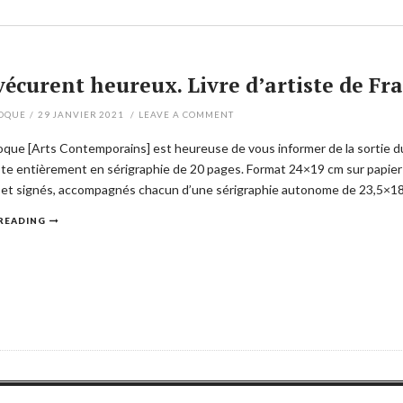
 vécurent heureux. Livre d’artiste de Fr
POQUE
/
29 JANVIER 2021
/
LEAVE A COMMENT
oque [Arts Contemporains] est heureuse de vous informer de la sortie du
iste entièrement en sérigraphie de 20 pages. Format 24×19 cm sur papie
et signés, accompagnés chacun d’une sérigraphie autonome de 23,5×1
READING