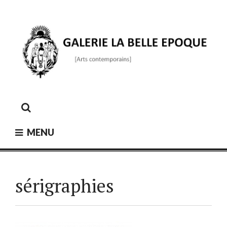
Skip
to
content
GALERIE LA BELLE ÉPOQUE
[Arts contemporains]
MENU
sérigraphies