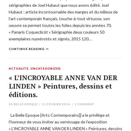
sérigraphies de Joel Hubaut que nous avons édité. Joel
Hubaut : artiste incontournable des marges et du milieux de
l’art contemporain français, touche-à-tout virtuose, son
oeuvre se permet toutes les folies depuis les années 70.
« Panaris Coqueclicôt » Sérigraphie deux couleurs 50
exemplaires numérotés et signés, 2015 120…
CONTINUE READING
ACTUALITÉ
,
UNCATEGORIZED
« L’INCROYABLE ANNE VAN DER
LINDEN » Peintures, dessins et
éditions.
LA BELLE EPOQUE
/
11 FÉVRIER 2014
/
1
COMMENT
La Belle Epoque [Arts Contemporains]] a le privilège et
l’honneur de vous inviter au vernissage de l’exposition
« L’INCROYABLE ANNE VAN DER LINDEN » Peintures, dessins