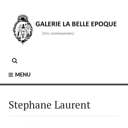
Skip
to
content
GALERIE LA BELLE ÉPOQUE
[Arts contemporains]
MENU
Stephane Laurent