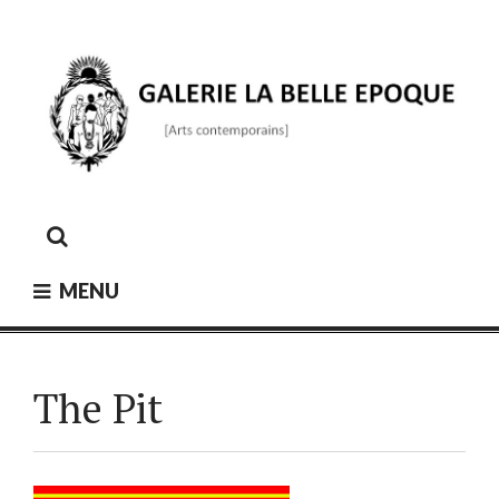
Skip
to
content
GALERIE LA BELLE ÉPOQUE
[Arts contemporains]
MENU
The Pit