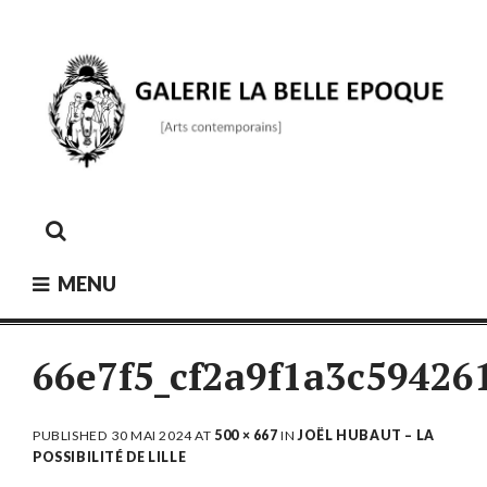
Skip
to
content
GALERIE LA BELLE ÉPOQUE
[Arts contemporains]
MENU
66e7f5_cf2a9f1a3c5942
PUBLISHED
30 MAI 2024
AT
500 × 667
IN
JOËL HUBAUT – LA
POSSIBILITÉ DE LILLE