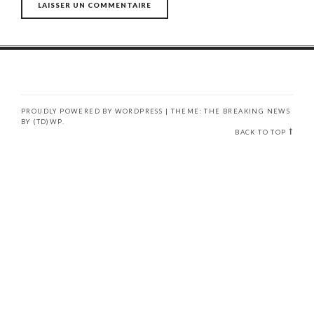
PROUDLY POWERED BY WORDPRESS
|
THEME: THE BREAKING NEWS
BY
(TD)WP
.
BACK TO TOP