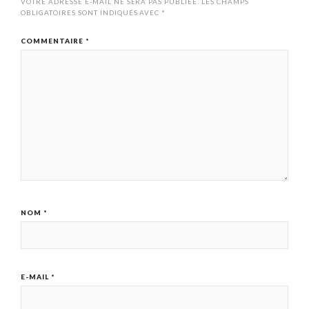
VOTRE ADRESSE E-MAIL NE SERA PAS PUBLIÉE.
LES CHAMPS
OBLIGATOIRES SONT INDIQUÉS AVEC
*
COMMENTAIRE
*
NOM
*
E-MAIL
*