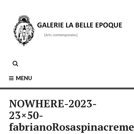
Skip
to
content
GALERIE LA BELLE ÉPOQUE
[Arts contemporains]
MENU
NOWHERE-2023-
23×50-
fabrianoRosaspinacreme