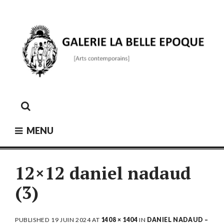
Skip
to
content
GALERIE LA BELLE ÉPOQUE
[Arts contemporains]
MENU
12×12 daniel nadaud
(3)
PUBLISHED
19 JUIN 2024
AT
1408 × 1404
IN
DANIEL NADAUD –