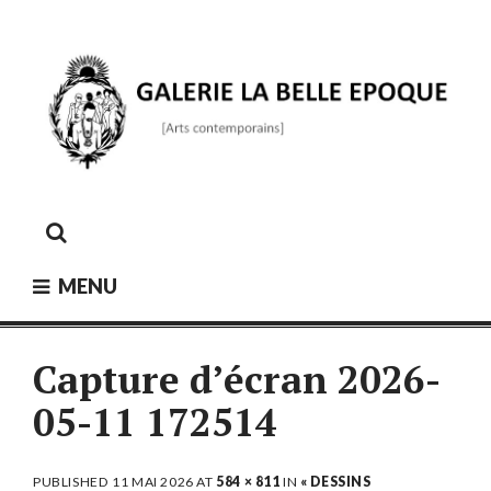
Skip
to
content
GALERIE LA BELLE ÉPOQUE
[Arts contemporains]
MENU
Capture d’écran 2026-
05-11 172514
PUBLISHED
11 MAI 2026
AT
584 × 811
IN
« DESSINS