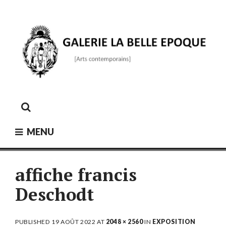
Skip
to
content
GALERIE LA BELLE ÉPOQUE
[Arts contemporains]
MENU
affiche francis
Deschodt
PUBLISHED
19 AOÛT 2022
AT
2048 × 2560
IN
EXPOSITION