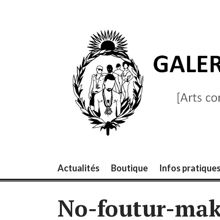
Skip
to
content
GALERIE LA B
[Arts contemporains]
Actualités
Boutique
Infos pratique
No-foutur-mak