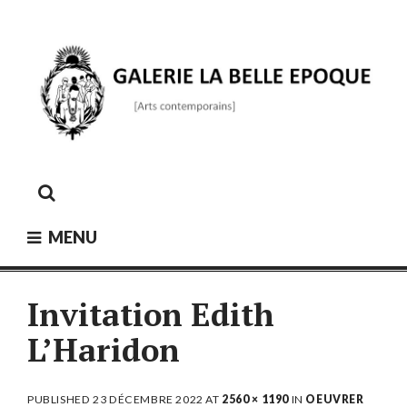
Skip
to
content
GALERIE LA BELLE ÉPOQUE
[Arts contemporains]
MENU
Invitation Edith
L’Haridon
PUBLISHED
23 DÉCEMBRE 2022
AT
2560 × 1190
IN
OEUVRER