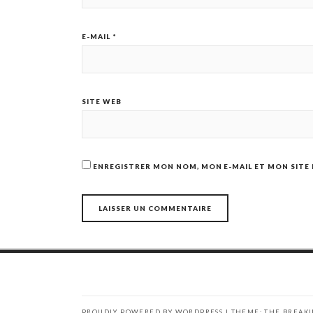
E-MAIL
*
SITE WEB
ENREGISTRER MON NOM, MON E-MAIL ET MON SITE
PROUDLY POWERED BY WORDPRESS
|
THEME: THE BREAK