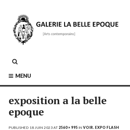
Skip
to
content
GALERIE LA BELLE ÉPOQUE
[Arts contemporains]
MENU
exposition a la belle
epoque
PUBLISHED
18 JUIN 2023
AT
2560 × 995
IN
VOIR. EXPO FLASH