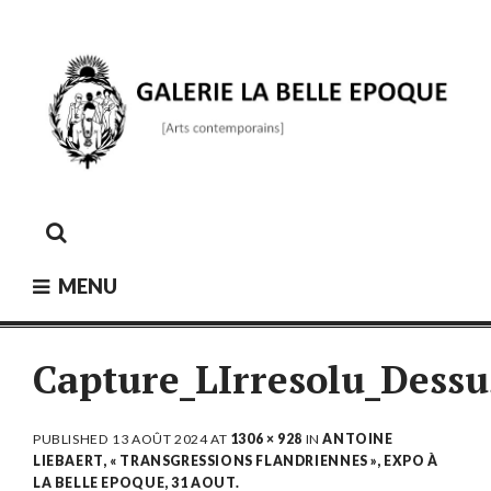
Skip
to
content
GALERIE LA BELLE ÉPOQUE
[Arts contemporains]
MENU
Capture_LIrresolu_Dessu
PUBLISHED
13 AOÛT 2024
AT
1306 × 928
IN
ANTOINE
LIEBAERT, « TRANSGRESSIONS FLANDRIENNES », EXPO À
LA BELLE EPOQUE, 31 AOUT.