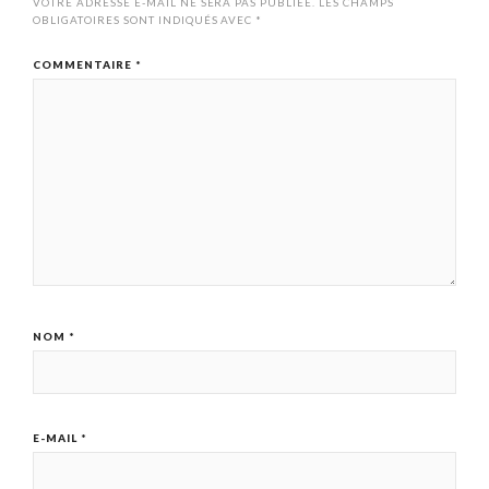
VOTRE ADRESSE E-MAIL NE SERA PAS PUBLIÉE.
LES CHAMPS
OBLIGATOIRES SONT INDIQUÉS AVEC
*
COMMENTAIRE
*
NOM
*
E-MAIL
*