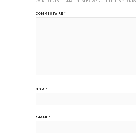
VOTRE ADRESSE E-MAIL NE SERA PAS PUBLIÉE.
LES CHAMPS
COMMENTAIRE
*
NOM
*
E-MAIL
*