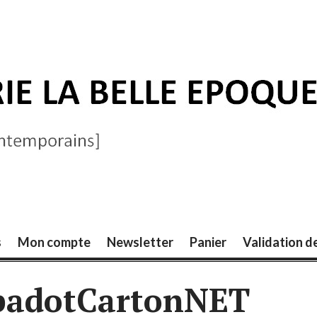
ELLE ÉPOQUE
s
Mon compte
Newsletter
Panier
Validation 
badotCartonNET