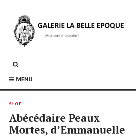
Skip
to
content
GALERIE LA BELLE ÉPOQUE
[Arts contemporains]
MENU
SHOP
Abécédaire Peaux
Mortes, d’Emmanuelle