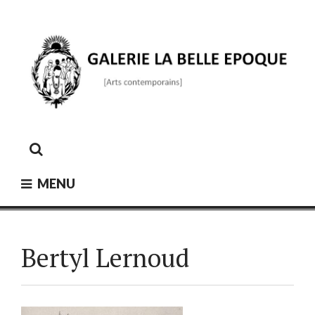
Skip
to
content
GALERIE LA BELLE ÉPOQUE
[Arts contemporains]
MENU
Bertyl Lernoud