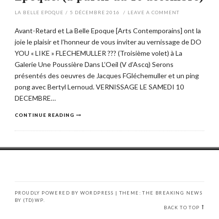
LA BELLE EPOQUE
/
5 DÉCEMBRE 2016
/
LEAVE A COMMENT
Avant-Retard et La Belle Epoque [Arts Contemporains] ont la
joie le plaisir et l’honneur de vous inviter au vernissage de DO
YOU « LIKE » FLECHEMULLER ??? (Troisième volet) à La
Galerie Une Poussière Dans L’Oeil (V d’Ascq) Serons
présentés des oeuvres de Jacques FGléchemuller et un ping
pong avec Bertyl Lernoud. VERNISSAGE LE SAMEDI 10
DECEMBRE…
CONTINUE READING
PROUDLY POWERED BY WORDPRESS
|
THEME: THE BREAKING NEWS
BY
(TD)WP
.
BACK TO TOP