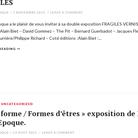
LES
POQUE
/
1 NOVEMBRE 2025
/
LEAVE A COMMENT
poque a le plaisir de vous inviter à sa double exposition FRAGILES 
– Alain Biet – David Gommez – The Pit – Bernard Guerbadot – Jacques 
rrière/Philippe Richard – Coté éditions :Alain Biet :…
READING
,
UNCATEGORIZED
 forme / Formes d’êtres » exposition d
 Epoque.
POQUE
/
13 AOÛT 2025
/
LEAVE A COMMENT