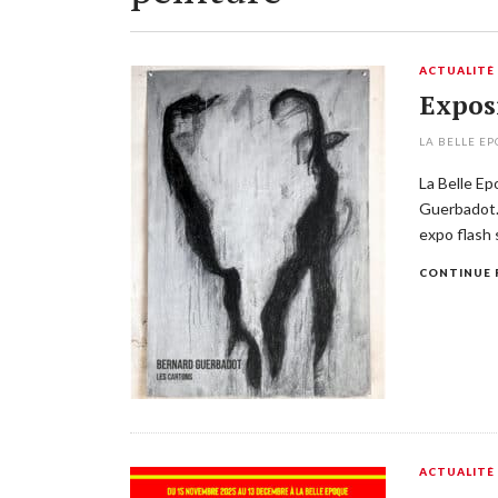
ACTUALITÉ
Exposi
LA BELLE E
La Belle E
Guerbadot.
expo flash 
CONTINUE 
ACTUALITÉ