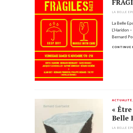
FRAGI
LA BELLE E
La Belle E
L’Haridon 
Bernard Pou
CONTINUE 
ACTUALITÉ
« Être
Belle
LA BELLE E