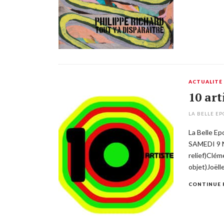
ACTUALITÉ
10 art
LA BELLE E
La Belle E
SAMEDI 9 N
relief)Clém
objet)Joëll
CONTINUE 