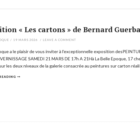
tion « Les cartons » de Bernard Guerba
POQUE
/
19 MARS 2026
/
LEAVE A COMMENT
poque a le plaisir de vous inviter à l’exceptionnelle exposition desPE
VERNISSAGE SAMEDI 21 MARS DE 17h A 21Hà La Belle Epoque, 17 chemi
sur les deux niveaux de la galerie consacrée au peintures sur carton réa
READING