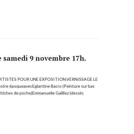
le samedi 9 novembre 17h.
ion :10 ARTISTES POUR UNE EXPOSITION.VERNISSAGE LE
notre époqueavecEglantine Bacro (Peinture sur bas
tiches de poche)Emmanuelle Gailliez (dessin,