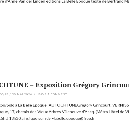
re d’Anne Van der Linden éditions La Belle Epoque texte de Bertrand M
HTUNE – Exposition Grégory Grincourt,
POQUE
/
30 MAI 2024
/
LEAVE A COMMENT
xpo/Solo à La Belle Epoque :AUTOCHTUNEGrégory Grincourt. VERNISSA
oque, 17, chemin des Vieux Arbres Villeneuve d’Ascq. (Métro Hôtel de Ville
5h à 18h30 ainsi que sur rdv –labelle.epoque@free.fr