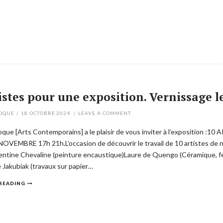
istes pour une exposition. Vernissage 
POQUE
/
18 OCTOBRE 2024
/
LEAVE A COMMENT
poque [Arts Contemporains] a le plaisir de vous inviter à l’exposit
OVEMBRE 17h 21h.L’occasion de découvrir le travail de 10 artistes de 
entine Chevaline (peinture encaustique)Laure de Quengo (Céramique, fé
e Jakubiak (travaux sur papier…
READING