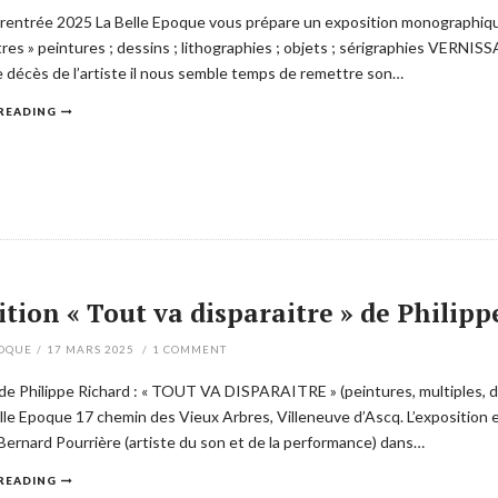
 rentrée 2025 La Belle Epoque vous prépare un exposition monographiqu
tres » peintures ; dessins ; lithographies ; objets ; sérigraphies VER
e décès de l’artiste il nous semble temps de remettre son…
READING
tion « Tout va disparaitre » de Philippe
POQUE
/
17 MARS 2025
/
1
COMMENT
de Philippe Richard : « TOUT VA DISPARAITRE » (peintures, multiples, de
lle Epoque 17 chemin des Vieux Arbres, Villeneuve d’Ascq. L’exposition e
t Bernard Pourrière (artiste du son et de la performance) dans…
READING