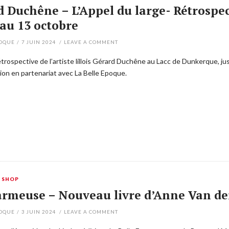
d Duchêne – L’Appel du large- Rétrospe
au 13 octobre
POQUE
/
7 JUIN 2024
/
LEAVE A COMMENT
trospective de l’artiste lillois Gérard Duchêne au Lacc de Dunkerque, j
tion en partenariat avec La Belle Epoque.
,
SHOP
armeuse – Nouveau livre d’Anne Van de
POQUE
/
3 JUIN 2024
/
LEAVE A COMMENT