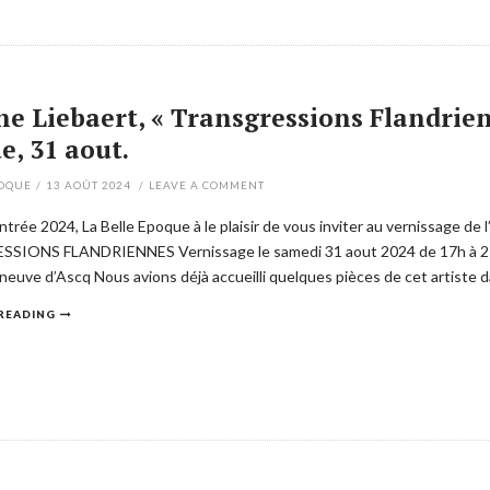
e Liebaert, « Transgressions Flandrien
, 31 aout.
POQUE
/
13 AOÛT 2024
/
LEAVE A COMMENT
ntrée 2024, La Belle Epoque à le plaisir de vous inviter au vernissage 
IONS FLANDRIENNES Vernissage le samedi 31 aout 2024 de 17h à 21h30
neuve d’Ascq Nous avions déjà accueilli quelques pièces de cet artiste d
READING