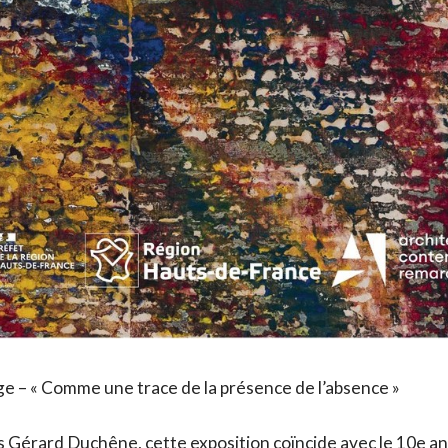
ge – « Comme une trace de la présence de l’absence »
s Gérard Duchêne, cette exposition coïncide avec le 10e ann