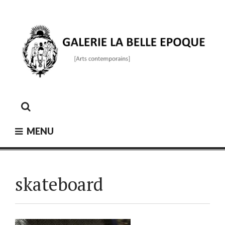
Skip
to
content
GALERIE LA BELLE ÉPOQUE
[Arts contemporains]
MENU
skateboard