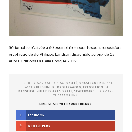
Sérigraphie réalisée à 60 exemplaires pour l’expo, proposition
graphique de de Philippe Landrain disponible au prix de 15
euros. Editions La Belle Epoque 2019
THIS ENTRY WAS POSTED IN
ACTUALITÉ
,
UNCATEGORIZED
AND
TAGGED
BELGIUM
,
DJ
,
DROLE2WAZOO
,
EXPOSITION
,
LA
DANSEUSE
,
NUIT DES ARTS
,
SKATE
,
SKATEBOARD
. BOOKMARK
THE
PERMALINK
.
LIKE? SHARE WITH YOUR FRIENDS.
FACEBOOK
GOOGLE PLUS