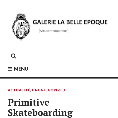
Skip
to
content
GALERIE LA BELLE ÉPOQUE
[Arts contemporains]
MENU
ACTUALITÉ
,
UNCATEGORIZED
Primitive
Skateboarding