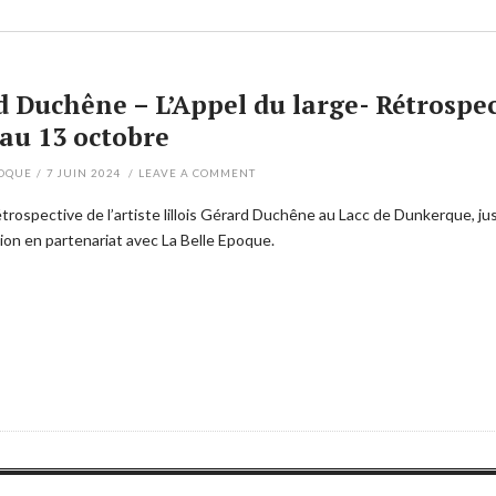
d Duchêne – L’Appel du large- Rétrospe
au 13 octobre
POQUE
/
7 JUIN 2024
/
LEAVE A COMMENT
trospective de l’artiste lillois Gérard Duchêne au Lacc de Dunkerque, j
tion en partenariat avec La Belle Epoque.