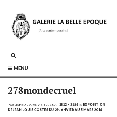
Skip
to
content
GALERIE LA BELLE ÉPOQUE
[Arts contemporains]
MENU
278mondecruel
PUBLISHED
29 JANVIER 2016
AT
1812 × 2556
IN
EXPOSITION
DE JEAN LOUIS COSTES DU 29 JANVIER AU 5 MARS 2016