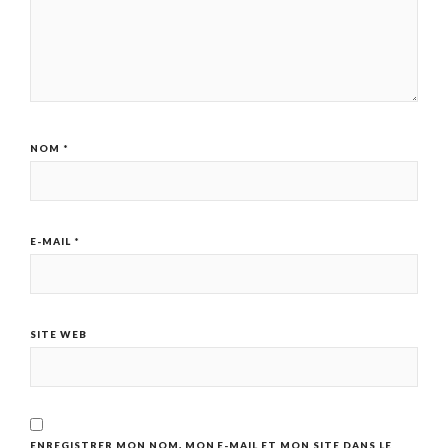
NOM
*
E-MAIL
*
SITE WEB
ENREGISTRER MON NOM, MON E-MAIL ET MON SITE DANS LE