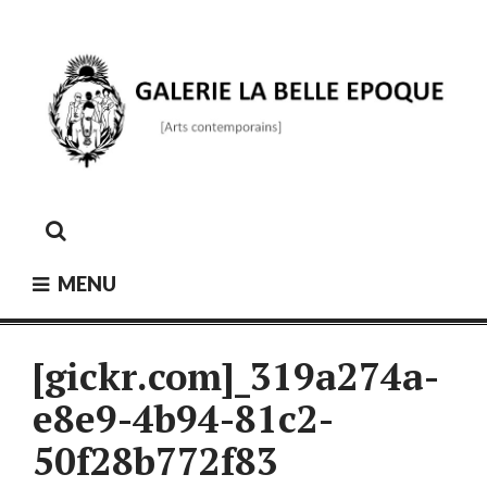
Skip
to
content
GALERIE LA BELLE ÉPOQUE
[Arts contemporains]
MENU
[gickr.com]_319a274a-
e8e9-4b94-81c2-
50f28b772f83