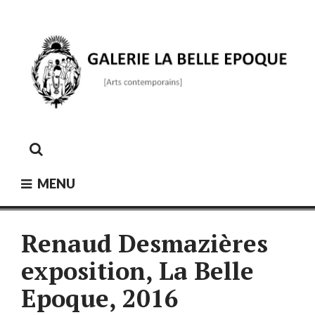
Skip
to
content
GALERIE LA BELLE ÉPOQUE
[Arts contemporains]
MENU
Renaud Desmazières
exposition, La Belle
Epoque, 2016