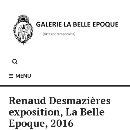
Skip
to
content
GALERIE LA BELLE ÉPOQUE
[Arts contemporains]
MENU
Renaud Desmazières
exposition, La Belle
Epoque, 2016