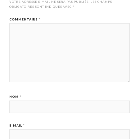
VOTRE ADRESSE E-MAIL NE SERA PAS PUBLIÉE.
LES CHAMPS
OBLIGATOIRES SONT INDIQUÉS AVEC
*
COMMENTAIRE
*
NOM
*
E-MAIL
*