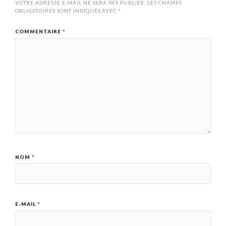
VOTRE ADRESSE E-MAIL NE SERA PAS PUBLIÉE.
LES CHAMPS
OBLIGATOIRES SONT INDIQUÉS AVEC
*
COMMENTAIRE
*
NOM
*
E-MAIL
*