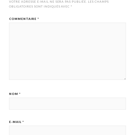
VOTRE ADRESSE E-MAIL NE SERA PAS PUBLIÉE.
LES CHAMPS
OBLIGATOIRES SONT INDIQUÉS AVEC
*
COMMENTAIRE
*
NOM
*
E-MAIL
*