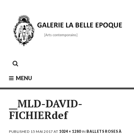
Skip
to
content
GALERIE LA BELLE ÉPOQUE
[Arts contemporains]
MENU
__MLD-DAVID-
FICHIERdef
PUBLISHED
15 MAI 2017
AT
1024 × 1280
IN
BALLETS ROSES À