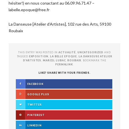
hésiter!) en nous conactant au 06.09.96.71.47 –
labelle.epoque@free.fr
La Danseuse [Atelier d’Artistes], 102 rue des Arts, 59100
Roubaix
THIS ENTRY WAS POSTED IN
ACTUALITÉ
,
UNCATEGORIZED
AND
TAGGED
EXPOSITION
,
LA BELLE EPOQUE
,
LA DANSEUSE ATELIER
D'ARTISTES
,
MARCEL LUBAC
,
ROUBAIX
. BOOKMARK THE
PERMALINK
.
LIKE? SHARE WITH YOUR FRIENDS.
FACEBOOK
GOOGLE PLUS
TWITTER
PINTEREST
LINKEDIN