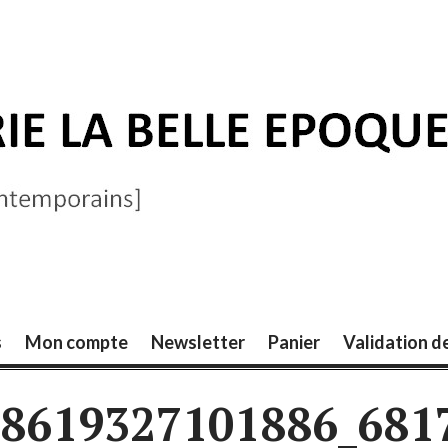
ELLE ÉPOQUE
s
Mon compte
Newsletter
Panier
Validation 
18619327101886_681