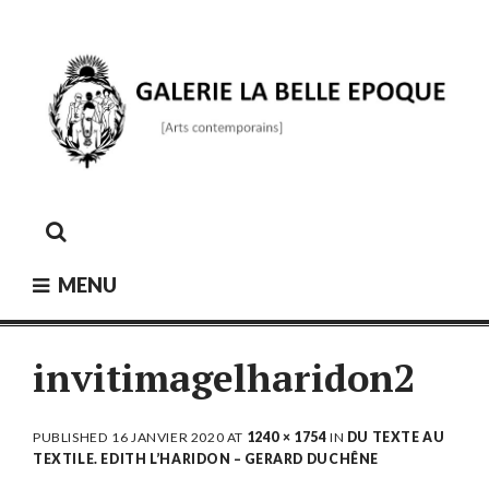
Skip
to
content
GALERIE LA BELLE ÉPOQUE
[Arts contemporains]
MENU
invitimagelharidon2
PUBLISHED
16 JANVIER 2020
AT
1240 × 1754
IN
DU TEXTE AU
TEXTILE. EDITH L’HARIDON – GERARD DUCHÊNE